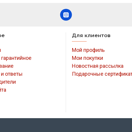
закаленной стали.
определенном положе
ое
Для клиентов
ы
Мой профиль
 гарантийное
Мои покупки
вание
Новостная рассылка
 и ответы
Подарочные сертифика
дители
йта