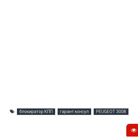
блокиратор КПП
гарант консул
PEUGEOT 3008