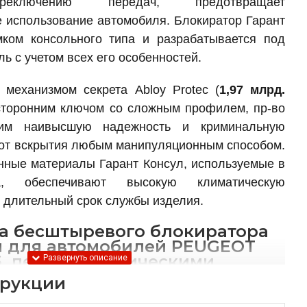
ереключению передач, предотвращает
 использование автомобиля. Блокиратор Гарант
мком консольного типа и разрабатывается под
ь с учетом всех его особенностей.
 механизмом секрета Abloy Protec (
1,97 млрд.
хсторонним ключом со сложным профилем, пр-во
им наивысшую надежность и криминальную
 от вскрытия любым манипуляционным способом.
ные материалы Гарант Консул, используемые в
а, обеспечивают высокую климатическую
е длительный срок службы изделия.
а бесштыревого блокиратора
л для автомобилей PEUGEOT
16 перед механическими
ми КПП других
трукции
ей: