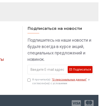
 Блокирование замка производится только в
нии рычага переключения передач.
Подписаться на новости
Подпишитесь на наши новости и
будьте всегда в курсе акций,
специальных предложений и
ты
новинок.
Подписаться
Я прочитал(а)
"О персональных данных"
и
согласен(на) с условиями