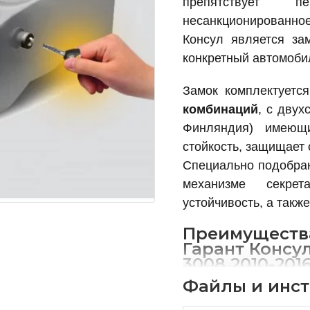
препятствует п
несанкционированное
Консул является за
конкретный автомобил
Замок комплектуется
комбинаций
, с дву
Финляндия) имеющ
стойкость, защищает
Специально подобран
механизме секрет
устойчивость, а такж
Преимуществ
Гарант Консу
3008 2010-20
блокиратора
Файлы и инс
производител