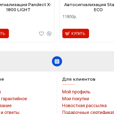
гнализация Pandect X-
Автосигнализация Star
1800 LIGHT
ECO
11800р.
ИТЬ
КУПИТЬ
ое
Для клиентов
ы
Мой профиль
 гарантийное
Мои покупки
вание
Новостная рассылка
 и ответы
Подарочные сертифика