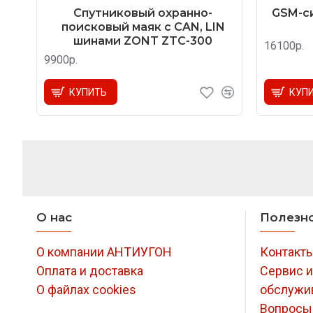
Спутниковый охранно-
GSM-си
поисковый маяк с CAN, LIN
шинами ZONT ZTC-300
16100р.
9900р.
КУПИТЬ
КУП
О нас
Полезн
О компании АНТИУГОН
Контакт
Оплата и доставка
Сервис и
О файлах cookies
обслужи
Вопросы