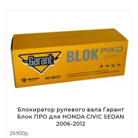
один на защелке, второй в корпусе стопора
на оси.
Помимо описанного выше, в блокираторе
BLOK PRO
увеличена толщина диска-
ловушки
. Теперь время высверливания
сверлом или коронкой увеличилось в
несколько раз.
Подробнее про замки Garant BLOK PRO в
нашем обзоре
Сравнении блокираторов рулевого вала
Гарант
Блокиратор рулевого вала Гарант
Блок ПРО для HONDA CIVIC SEDAN
2006-2012
26900р.