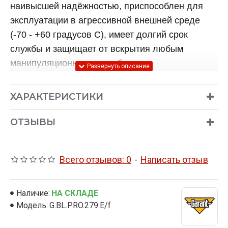
наивысшей надёжностью, приспособлен для
эксплуатации в агрессивной внешней среде
(-70 - +60 градусов C), имеет долгий срок
службы и защищает от вскрытия любым
манипуляционным способом.
ОСНОВНЫЕ ОТЛИЧИЯ ГАРАНТ БЛОК ПРО
ОТ БЛОКИРАТОРА ГАРАНТ БЛОК ЛЮКС:
ХАРАКТЕРИСТИКИ
Увеличен диаметр стопора
(теперь он
составляет 40мм), что в разы увеличивает
ОТЗЫВЫ
время перепиливания механизма секретов.
Всего отзывов: 0
-
Написать отзыв
Конструкция стопора
существенно
изменена и теперь полностью закрывает
крепление муфты (так называемые "уши")
Наличие:
НА СКЛАДЕ
от перепиливания.
Модель:
G.BL.PRO.279.E/f
Так же у блокиратора Гарант Блок ПРО в