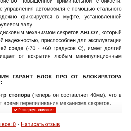
ройство повышенной криминальной стойкости,
е управления автомобиля с помощью стального
адежно фиксируется в муфте, установленной
рулевом валу.
 дисковым механизмом секретов
ABLOY
, который
й надёжностью, приспособлен для эксплуатации
ей среде (-70 - +60 градусов C), имеет долгий
ищает от вскрытия любым манипуляционным
ИЯ ГАРАНТ БЛОК ПРО ОТ БЛОКИРАТОРА
:
тр стопора
(теперь он составляет 40мм), что в
т время перепиливания механизма секретов.
стопора
существенно изменена и теперь
ывов: 0
-
Написать отзыв
ывает крепление муфты (так называемые "уши")