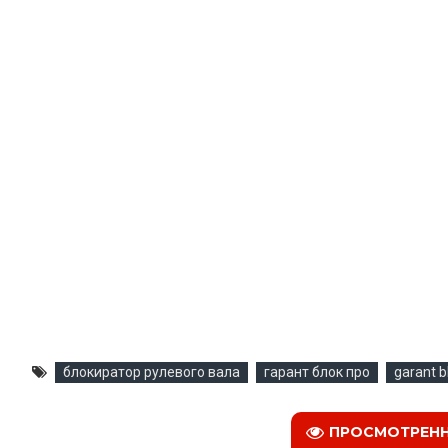
блокиратор рулевого вала
гарант блок про
garant b
ПРОСМОТРЕН