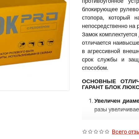
противоугонное уст
блокирующее рулево
стопора, который н
непосредственно на 
Замок комплектуется
отличается наивысше
в агрессивной внешн
срок службы и защ
способом.
ОСНОВНЫЕ ОТЛИЧ
ГАРАНТ БЛОК ЛЮКС
Увеличен диаме
разы увеличивае
Конструкция 
Всего отз
полностью закр